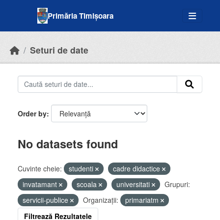
Skip to main content
Primăria Timișoara
Seturi de date
Order by
No datasets found
Cuvinte cheie:
studenti
cadre didactice
invatamant
scoala
universitati
Grupuri:
servicii-publice
Organizații:
primariatm
Filtrează Rezultatele