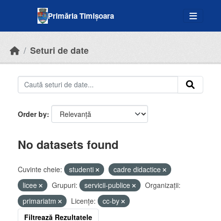
Skip to main content
Primăria Timișoara
Seturi de date
Order by
No datasets found
Cuvinte cheie:
studenti
cadre didactice
licee
Grupuri:
servicii-publice
Organizații:
primariatm
Licenţe:
cc-by
Filtrează Rezultatele