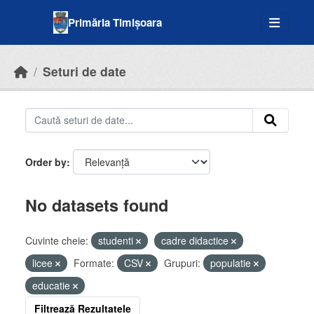
Skip to main content
Primăria Timișoara
Seturi de date
Order by
No datasets found
Cuvinte cheie:
studenti
cadre didactice
licee
Formate:
CSV
Grupuri:
populatie
educatie
Filtrează Rezultatele