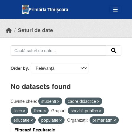
Skip to main content
Primăria Timișoara
Seturi de date
Order by
No datasets found
Cuvinte cheie:
studenti
cadre didactice
licee
liceu
Grupuri:
servicii-publice
educatie
populatie
Organizații:
primariatm
Filtrează Rezultatele