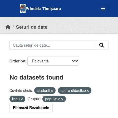
Skip to main content
Primăria Timișoara
Seturi de date
Order by
No datasets found
Cuvinte cheie:
studenti
cadre didactice
liceu
Grupuri:
populatie
Filtrează Rezultatele