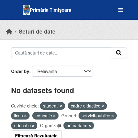
Skip to main content
Primăria Timișoara
Seturi de date
Order by
No datasets found
Cuvinte cheie:
studenti
cadre didactice
liceu
educatie
Grupuri:
servicii-publice
educatie
Organizații:
primariatm
Filtrează Rezultatele