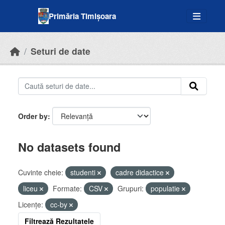
Skip to main content
Primăria Timișoara
Seturi de date
Order by
No datasets found
Cuvinte cheie:
studenti
cadre didactice
liceu
Formate:
CSV
Grupuri:
populatie
Licenţe:
cc-by
Filtrează Rezultatele