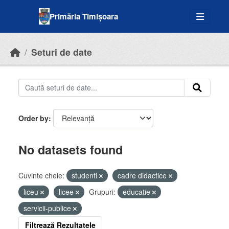
Skip to main content
Primăria Timișoara
Seturi de date
Order by
No datasets found
Cuvinte cheie:
studenti
cadre didactice
liceu
licee
Grupuri:
educatie
servicii-publice
Filtrează Rezultatele