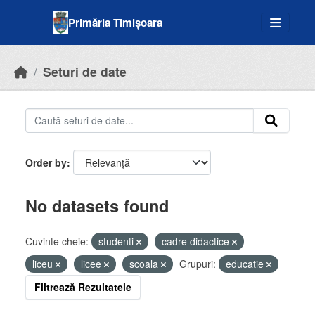
Skip to main content
Primăria Timișoara
Seturi de date
Order by
No datasets found
Cuvinte cheie:
studenti
cadre didactice
liceu
licee
scoala
Grupuri:
educatie
Filtrează Rezultatele