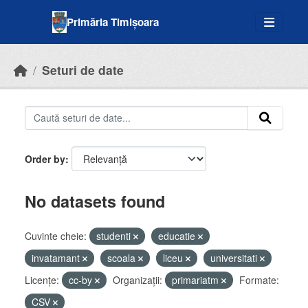
Skip to main content
Primăria Timișoara
Seturi de date
Order by
No datasets found
Cuvinte cheie:
studenti
educatie
invatamant
scoala
liceu
universitati
Licenţe:
cc-by
Organizații:
primariatm
Formate:
CSV