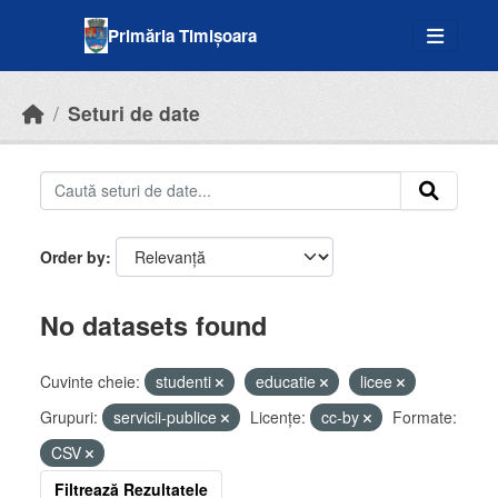
Skip to main content
Primăria Timișoara
Seturi de date
Order by
No datasets found
Cuvinte cheie:
studenti
educatie
licee
Grupuri:
servicii-publice
Licenţe:
cc-by
Formate:
CSV
Filtrează Rezultatele