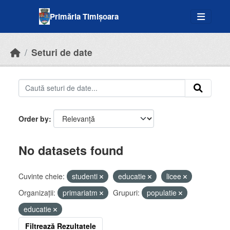
Skip to main content
Primăria Timișoara
Seturi de date
Order by
No datasets found
Cuvinte cheie:
studenti
educatie
licee
Organizații:
primariatm
Grupuri:
populatie
educatie
Filtrează Rezultatele