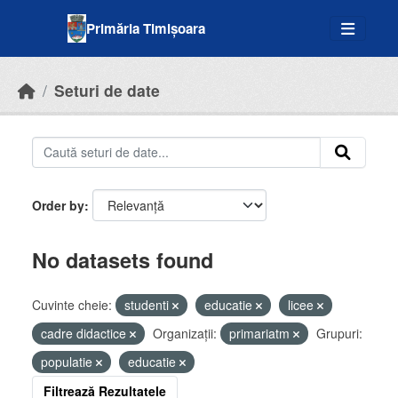
Skip to main content
Primăria Timișoara
Seturi de date
Order by
No datasets found
Cuvinte cheie:
studenti
educatie
licee
cadre didactice
Organizații:
primariatm
Grupuri:
populatie
educatie
Filtrează Rezultatele