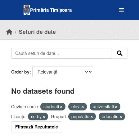
Skip to main content
Primăria Timișoara
Seturi de date
Order by
No datasets found
Cuvinte cheie:
studenti
elevi
universitati
Licenţe:
cc-by
Grupuri:
populatie
educatie
Filtrează Rezultatele