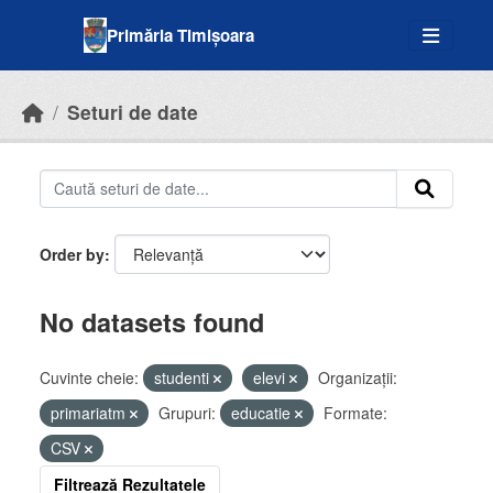
Skip to main content
Primăria Timișoara
Seturi de date
Order by
No datasets found
Cuvinte cheie:
studenti
elevi
Organizații:
primariatm
Grupuri:
educatie
Formate:
CSV
Filtrează Rezultatele