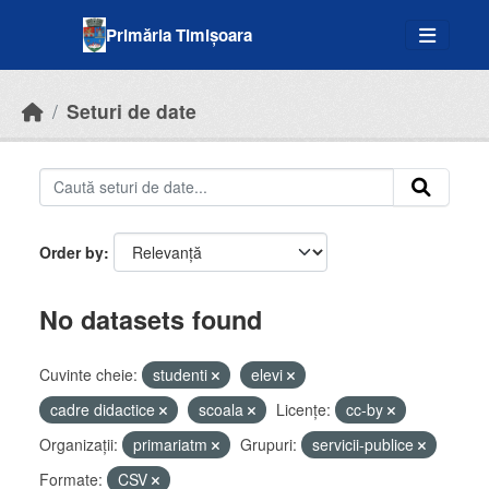
Skip to main content
Primăria Timișoara
Seturi de date
Order by
No datasets found
Cuvinte cheie:
studenti
elevi
cadre didactice
scoala
Licenţe:
cc-by
Organizații:
primariatm
Grupuri:
servicii-publice
Formate:
CSV