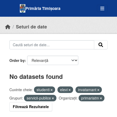
Skip to main content
Primăria Timișoara
Seturi de date
Order by
No datasets found
Cuvinte cheie:
studenti
elevi
invatamant
Grupuri:
servicii-publice
Organizații:
primariatm
Filtrează Rezultatele