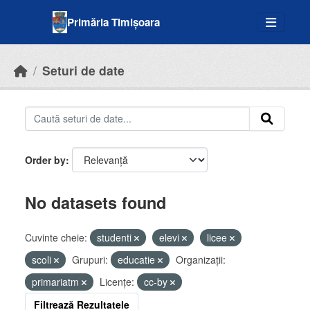
Skip to main content
Primăria Timișoara
Seturi de date
Order by
No datasets found
Cuvinte cheie:
studenti
elevi
licee
scoli
Grupuri:
educatie
Organizații:
primariatm
Licenţe:
cc-by
Filtrează Rezultatele