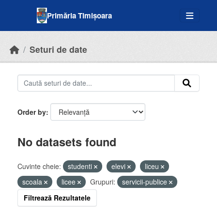
Skip to main content
Primăria Timișoara
Seturi de date
Order by
No datasets found
Cuvinte cheie:
studenti
elevi
liceu
scoala
licee
Grupuri:
servicii-publice
Filtrează Rezultatele