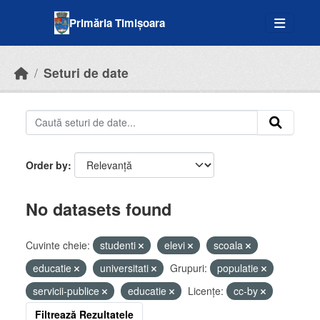
Skip to main content
Primăria Timișoara
Seturi de date
Order by
No datasets found
Cuvinte cheie:
studenti
elevi
scoala
educatie
universitati
Grupuri:
populatie
servicii-publice
educatie
Licenţe:
cc-by
Filtrează Rezultatele