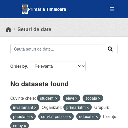
Skip to main content
Primăria Timișoara
Seturi de date
Order by
No datasets found
Cuvinte cheie:
studenti
elevi
scoala
invatamant
Organizații:
primariatm
Grupuri:
populatie
servicii-publice
educatie
Licenţe:
cc-by