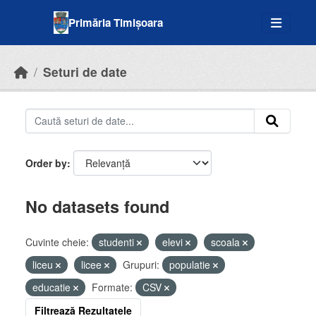
Skip to main content
Primăria Timișoara
Seturi de date
Order by
No datasets found
Cuvinte cheie:
studenti
elevi
scoala
liceu
licee
Grupuri:
populatie
educatie
Formate:
CSV
Filtrează Rezultatele