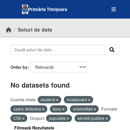
Skip to main content
Primăria Timișoara
Seturi de date
Order by
No datasets found
Cuvinte cheie:
studenti
invatamant
cadre didactice
liceu
universitati
Formate:
CSV
Grupuri:
populatie
servicii-publice
Filtrează Rezultatele