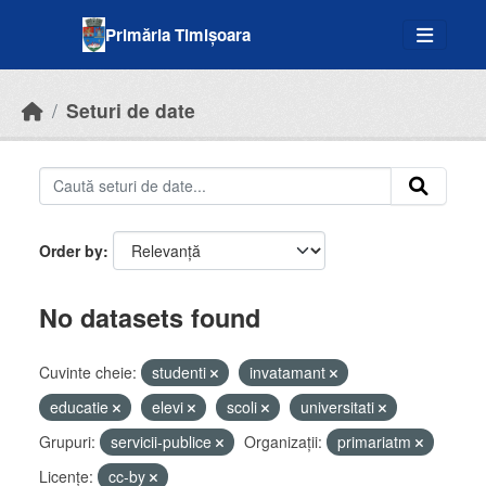
Skip to main content
Primăria Timișoara
Seturi de date
Order by
No datasets found
Cuvinte cheie:
studenti
invatamant
educatie
elevi
scoli
universitati
Grupuri:
servicii-publice
Organizații:
primariatm
Licenţe:
cc-by