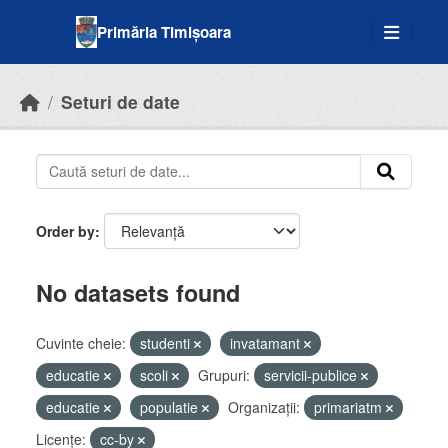
Skip to main content
Primăria Timișoara
Seturi de date
Order by
No datasets found
Cuvinte cheie:
studenti
invatamant
educatie
scoli
Grupuri:
servicii-publice
educatie
populatie
Organizații:
primariatm
Licenţe:
cc-by