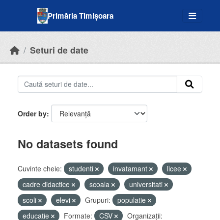
Skip to main content
Primăria Timișoara
Seturi de date
Order by
No datasets found
Cuvinte cheie:
studenti
invatamant
licee
cadre didactice
scoala
universitati
scoli
elevi
Grupuri:
populatie
educatie
Formate:
CSV
Organizații: