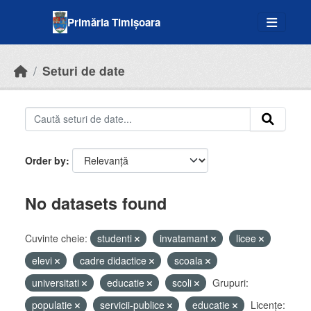
Skip to main content
Primăria Timișoara
Seturi de date
Order by
No datasets found
Cuvinte cheie:
studenti
invatamant
licee
elevi
cadre didactice
scoala
universitati
educatie
scoli
Grupuri:
populatie
servicii-publice
educatie
Licenţe: