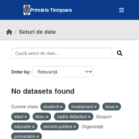
Skip to main content
Primăria Timișoara
Seturi de date
Order by
No datasets found
Cuvinte cheie:
studenti
invatamant
licee
elevi
liceu
cadre didactice
Grupuri:
educatie
servicii-publice
Organizații:
primariatm