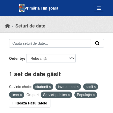
Skip to main content
Primăria Timișoara
Seturi de date
Order by
1 set de date găsit
Cuvinte cheie:
studenti
invatamant
scoli
licee
Grupuri:
Servicii publice
Populație
Filtrează Rezultatele