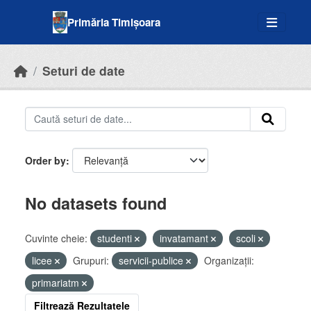
Skip to main content
Primăria Timișoara
Seturi de date
Order by
No datasets found
Cuvinte cheie:
studenti
invatamant
scoli
licee
Grupuri:
servicii-publice
Organizații:
primariatm
Filtrează Rezultatele