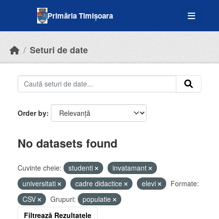
Skip to main content
Primăria Timișoara
Seturi de date
Order by
No datasets found
Cuvinte cheie:
studenti
invatamant
universitati
cadre didactice
elevi
Formate:
CSV
Grupuri:
populatie
Filtrează Rezultatele