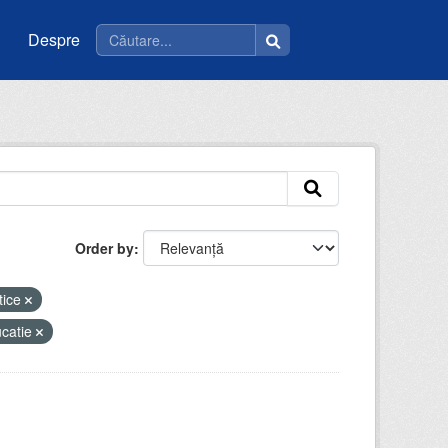
Despre
Order by
tice
catie