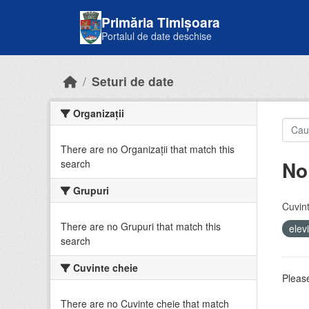
Skip to main content
Primăria Timișoara
Portalul de date deschise
Seturi de date
Organizații
There are no Organizații that match this
No
search
Grupuri
Cuvint
There are no Grupuri that match this
elev
search
Cuvinte cheie
Please
There are no Cuvinte cheie that match