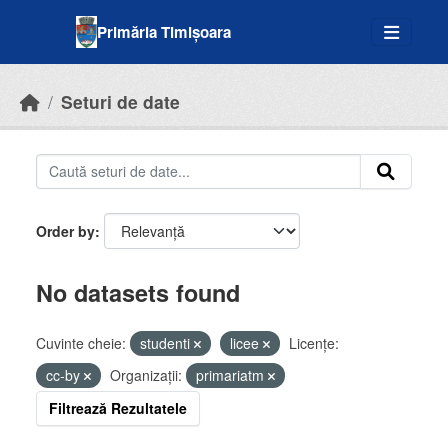
Skip to main content
Primăria Timișoara
Seturi de date
Order by
No datasets found
Cuvinte cheie:
studenti
licee
Licenţe:
cc-by
Organizații:
primariatm
Filtrează Rezultatele