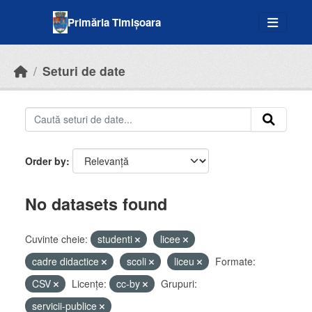
Skip to main content
Primăria Timișoara
Seturi de date
Order by
No datasets found
Cuvinte cheie:
studenti
licee
cadre didactice
scoli
liceu
Formate:
CSV
Licenţe:
cc-by
Grupuri:
servicii-publice