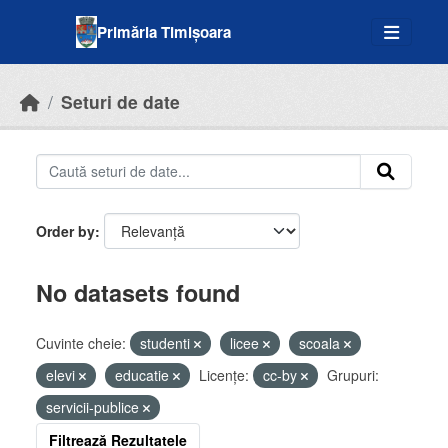
Skip to main content
Primăria Timișoara
Seturi de date
Order by
No datasets found
Cuvinte cheie:
studenti
licee
scoala
elevi
educatie
Licenţe:
cc-by
Grupuri:
servicii-publice
Filtrează Rezultatele