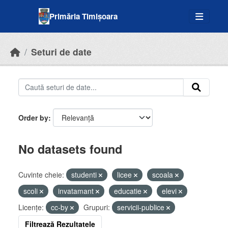
Skip to main content
Primăria Timișoara
Seturi de date
Order by
No datasets found
Cuvinte cheie:
studenti
licee
scoala
scoli
invatamant
educatie
elevi
Licenţe:
cc-by
Grupuri:
servicii-publice
Filtrează Rezultatele