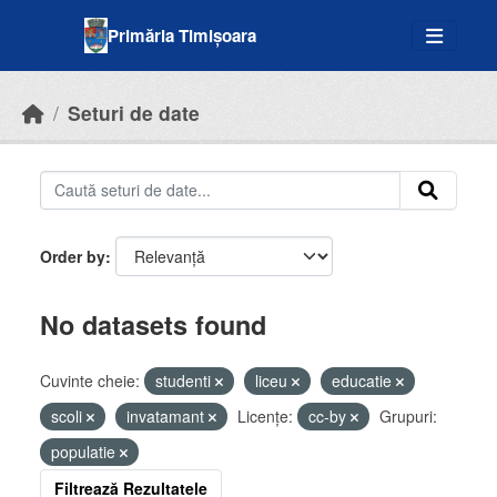
Skip to main content
Primăria Timișoara
Seturi de date
Order by
No datasets found
Cuvinte cheie:
studenti
liceu
educatie
scoli
invatamant
Licenţe:
cc-by
Grupuri:
populatie
Filtrează Rezultatele