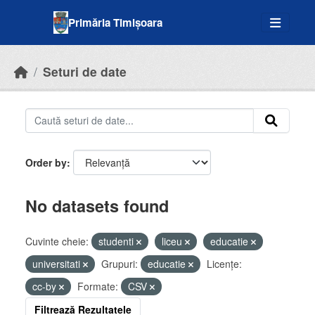
Skip to main content
Primăria Timișoara
Seturi de date
Order by
No datasets found
Cuvinte cheie:
studenti
liceu
educatie
universitati
Grupuri:
educatie
Licenţe:
cc-by
Formate:
CSV
Filtrează Rezultatele