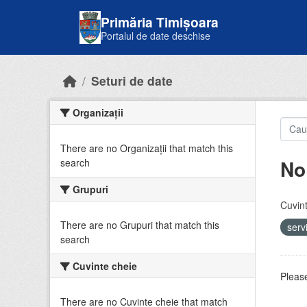
Skip to main content
Primăria Timișoara
Portalul de date deschise
Seturi de date
Organizații
There are no Organizații that match this
No
search
Grupuri
Cuvint
There are no Grupuri that match this
serv
search
Cuvinte cheie
Please
There are no Cuvinte cheie that match