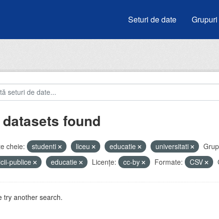
Seturi de date
Grupuri
 datasets found
e cheie:
studenti
liceu
educatie
universitati
Grupu
icii-publice
educatie
Licenţe:
cc-by
Formate:
CSV
 try another search.