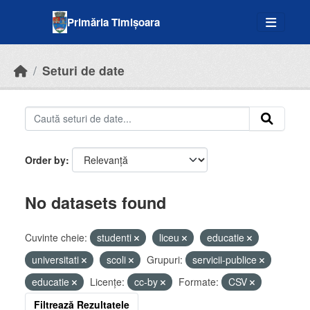
Skip to main content
Primăria Timișoara
Seturi de date
Order by
No datasets found
Cuvinte cheie:
studenti
liceu
educatie
universitati
scoli
Grupuri:
servicii-publice
educatie
Licenţe:
cc-by
Formate:
CSV
Filtrează Rezultatele