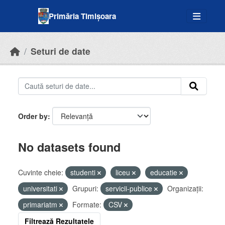
Skip to main content
Primăria Timișoara
Seturi de date
Order by
No datasets found
Cuvinte cheie:
studenti
liceu
educatie
universitati
Grupuri:
servicii-publice
Organizații:
primariatm
Formate:
CSV
Filtrează Rezultatele