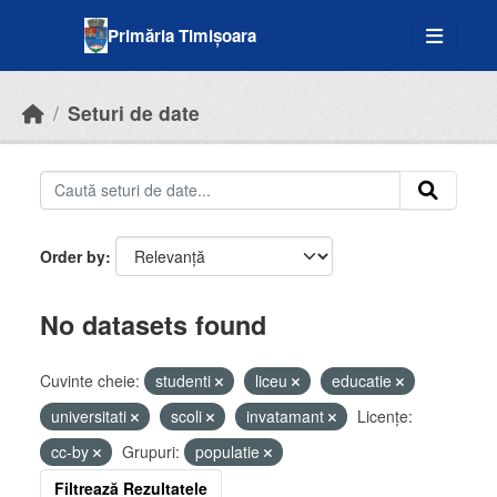
Skip to main content
Primăria Timișoara
Seturi de date
Order by
No datasets found
Cuvinte cheie:
studenti
liceu
educatie
universitati
scoli
invatamant
Licenţe:
cc-by
Grupuri:
populatie
Filtrează Rezultatele