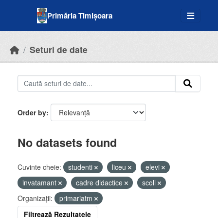
Skip to main content
Primăria Timișoara
Seturi de date
Order by
No datasets found
Cuvinte cheie:
studenti
liceu
elevi
invatamant
cadre didactice
scoli
Organizații:
primariatm
Filtrează Rezultatele