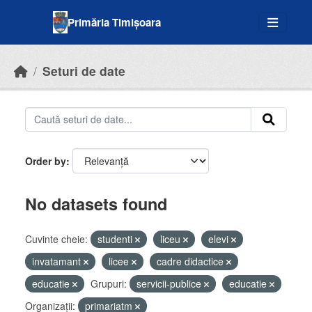
Skip to main content
Primăria Timișoara
Seturi de date
Order by
No datasets found
Cuvinte cheie:
studenti
liceu
elevi
invatamant
licee
cadre didactice
educatie
Grupuri:
servicii-publice
educatie
Organizații:
primariatm