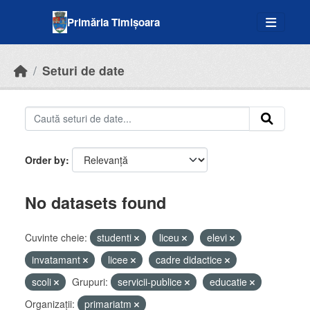
Skip to main content
Primăria Timișoara
Seturi de date
Order by
No datasets found
Cuvinte cheie:
studenti
liceu
elevi
invatamant
licee
cadre didactice
scoli
Grupuri:
servicii-publice
educatie
Organizații:
primariatm