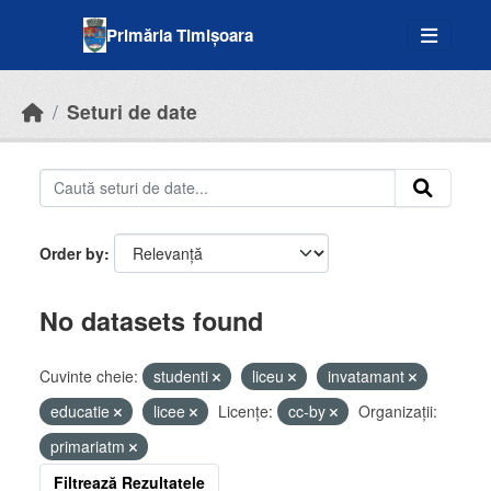
Skip to main content
Primăria Timișoara
Seturi de date
Order by
No datasets found
Cuvinte cheie:
studenti
liceu
invatamant
educatie
licee
Licenţe:
cc-by
Organizații:
primariatm
Filtrează Rezultatele