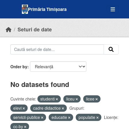
Skip to main content
Primăria Timișoara
Seturi de date
Order by
No datasets found
Cuvinte cheie:
studenti
liceu
licee
elevi
cadre didactice
Grupuri:
servicii-publice
educatie
populatie
Licenţe:
cc-by