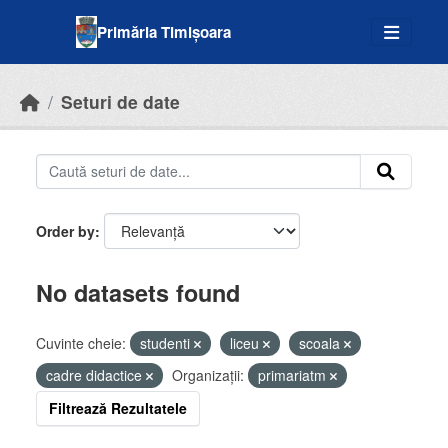
Skip to main content
Primăria Timișoara
Seturi de date
Order by
No datasets found
Cuvinte cheie:
studenti
liceu
scoala
cadre didactice
Organizații:
primariatm
Filtrează Rezultatele