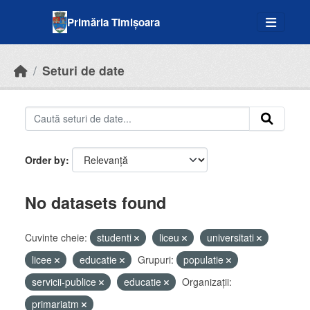
Skip to main content
Primăria Timișoara
Seturi de date
Order by
No datasets found
Cuvinte cheie:
studenti
liceu
universitati
licee
educatie
Grupuri:
populatie
servicii-publice
educatie
Organizații:
primariatm