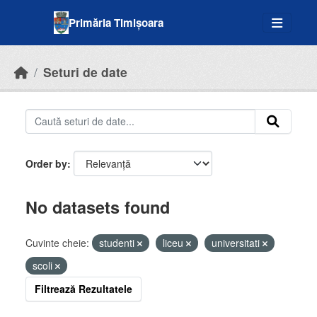
Skip to main content
Primăria Timișoara
Seturi de date
Order by
No datasets found
Cuvinte cheie:
studenti
liceu
universitati
scoli
Filtrează Rezultatele